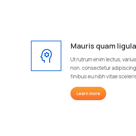
Mauris quam ligul
Ut rutrum enim lectus, variu
non. consectetur adipiscing 
finibus eu nibh vitae sceler
Learn more