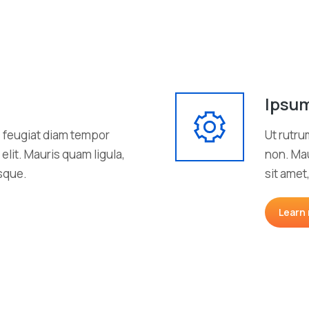
a
Ipsum
s feugiat diam tempor
Ut rutru
elit. Mauris quam ligula,
non. Mau
isque.
sit amet
Learn