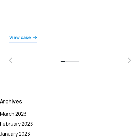
Vivamus sagittis tortor et nisi dolor ipsum – ipsum
nulla glavida dolor ipsum elementum dolor.
View case
Archives
March 2023
February 2023
January 2023